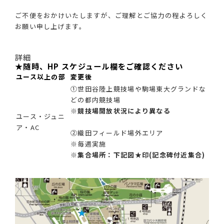
ご不便をおかけいたしますが、ご理解とご協力の程よろしく
お願い申し上げます。
詳細
★随時、HP スケジュール欄をご確認ください
ユース以上の部
変更後
①世田谷陸上競技場や駒場東大グランドな
どの都内競技場
※競技場開放状況により異なる
ユース・ジュニ
ア・AC
②織田フィールド場外エリア
※毎週実施
※集合場所：下記図★印(記念碑付近集合)