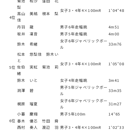
菊池 和沙 窪田 花
梨
女子3・4年4×100mR
1’04″48
高山 美結 根本 梨
4位
佳
丹羽 龍
男子6年走幅跳
4m51
坂井 凜音
男子5年走幅跳
4m00
女子6年ジャベリックボー
鈴木 希緒
33m76
ル
松本 悠梨佳 鈴木い
と
女子3・4年4×100mR
1’05″08
佐伯 実紅 菊池 莉
5位
緒
鈴木 いと
女子4年走幅跳
3m41
男子5年ジャベリックボー
洞澤 碧
33m35
ル
女子6年ジャベリックボー
梶原 瑠夏
31m27
ル
小暮 慶翔
男子5年100m
14″65
6位
春木 優芯 竹田 舜
西村 奏人 渡辺 羽
男子3・4年4×100mR
1’02″33