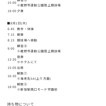
15:00
※裾野市運動公園陸上競技場
18:00
夕食
■8月1日(木)
6:45
散歩・体操
7:15
朝食
8:15
競技場へ移動
練習④
9:00
※裾野市運動公園陸上競技場
昼食
13:30
※ホテルにて
15:00
出発
解散①
16:30
※海老名SA(上り方面)
解散②
18:00
※新宿駅西口モード学園前
持ち物について