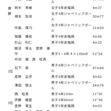
ル
鈴木 希緒
女子6年走幅跳
4m37
優
勝
女子4年ジャベリックボー
根本 梨佳
30m77
ル
女子3年ジャベリックボー
中島 璃乃
21m50
ル
堀籠 優成
男子6年走幅跳
4m88
杉山 利仁
男子5年走幅跳
4m20
開沼 環太 菅野 優
平
男子5・6年４×100mR
52″56
丹羽 龍 西 旺真
男子6年ジャベリックボー
松下 葵
47m44
ル
2位
星野 正宗
男子6年走幅跳
4m82
男子4年ジャベリックボー
澤田 敬太
34m76
ル
西 旺真
男子6年100m
13″05
伊藤 暖夏
女子3年60mH
13″40
3位
星野 竜生
男子5年走幅跳
4m03