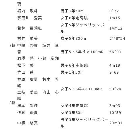
琉
堀内 敬斗
男子2年50m
8″72
宇田川 愛菜
女子6年走高跳
1m15
女子5年ジャベリックボー
若林 亜莉粧
14m12
ル
村井 愛美
女子5年800m
2’48″24
7位
中嶋 啓貴 坂井 凜
音
男子5・6年４×100mR
56″93
洞澤 碧 小暮 慶翔
松下 葵
男子6年走幅跳
4m19
竹田 蓮
男子1年50m
9″69
梶原 瑠夏 鈴木 希
緒
女子5・6年4×100mR
58″24
土岐 愛良 内山 心
晴
8位
根本 梨佳
女子4年走幅跳
3m03
伊藤 暖夏
女子3年60m
10″59
男子3年ジャベリックボー
中根 悠真
20m31
ル