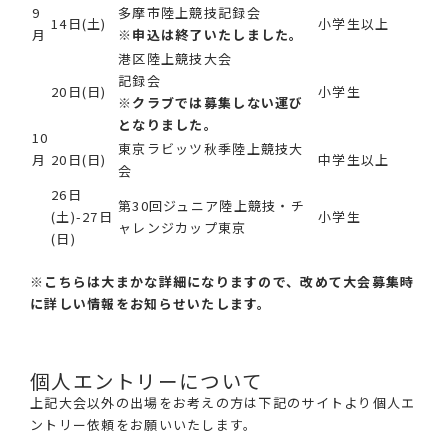
9
多摩市陸上競技記録会
14日(土)
小学生以上
月
※申込は終了いたしました。
港区陸上競技大会
記録会
20日(日)
小学生
※クラブでは募集しない運び
となりました。
10
東京ラビッツ秋季陸上競技大
月
20日(日)
中学生以上
会
26日
第30回ジュニア陸上競技・チ
(土)-27日
小学生
ャレンジカップ東京
(日)
※こちらは大まかな詳細になりますので、改めて大会募集時
に詳しい情報をお知らせいたします。
個人エントリーについて
上記大会以外の出場をお考えの方は下記のサイトより個人エ
ントリー依頼をお願いいたします。