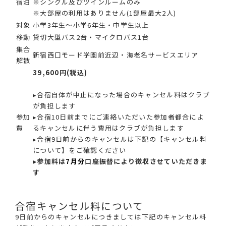
宿泊
※シングル及びツインルームのみ
※大部屋の利用はありません(1部屋最大2人)
対象
小学3年生～小学6年生・中学生以上
移動
貸切大型バス2台・マイクロバス1台
集合
新宿西口モード学園前近辺・海老名サービスエリア
解散
39,600円(税込)
▸合宿自体が中止になった場合のキャンセル料はクラブ
が負担します
参加
▸合宿10日前までにご連絡いただいた参加者都合によ
費
るキャンセルに伴う費用はクラブが負担します
▸合宿9日前からのキャンセルは下記の【キャンセル料
について】をご確認ください
▸参加料は
7月分
口座振替により徴収させていただきま
す
合宿キャンセル料について
9日前からのキャンセルにつきましては下記のキャンセル料