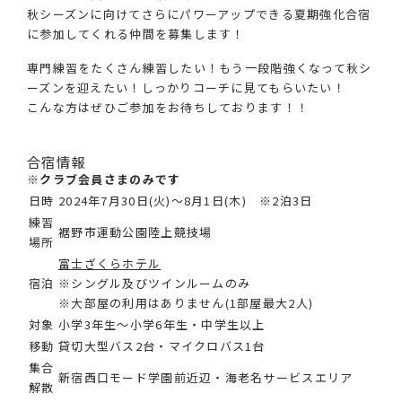
秋シーズンに向けてさらにパワーアップできる夏期強化合宿
に参加してくれる仲間を募集します！
専門練習をたくさん練習したい！もう一段階強くなって秋シ
ーズンを迎えたい！しっかりコーチに見てもらいたい！
こんな方はぜひご参加をお待ちしております！！
合宿情報
※クラブ会員さまのみです
日時
2024年7月30日(火)～8月1日(木) ※2泊3日
練習
裾野市運動公園陸上競技場
場所
富士ざくらホテル
宿泊
※シングル及びツインルームのみ
※大部屋の利用はありません(1部屋最大2人)
対象
小学3年生～小学6年生・中学生以上
移動
貸切大型バス2台・マイクロバス1台
集合
新宿西口モード学園前近辺・海老名サービスエリア
解散