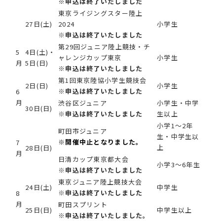
※申込は終了いたしました
東京ライジングスター陸上
27日(土)
2024
小学生
※申込は終了いたしました
第29回ジュニア陸上競技・チ
5
4日(土)・
ャレンジカップ東京
小学生
月
5日(日)
※申込は終了いたしました
第1回東京陸協小学生競技会
2日(日)
小学生
※申込は終了いたしました
6
月
渋谷区ジュニア
小学生・中学
30日(日)
※申込は終了いたしました
生以上
小学1～2年
町田市ジュニア
生・中学生以
※開催中止
となりました。
7
上
28日(日)
月
日清カップ東京都大会
小学3～6年生
※申込は終了いたしました
東京ジュニア陸上競技大会
24日(土)
中学生
※申込は終了いたしました
8
月
町田スプリント
25日(日)
中学生以上
※申込は終了いたしました。