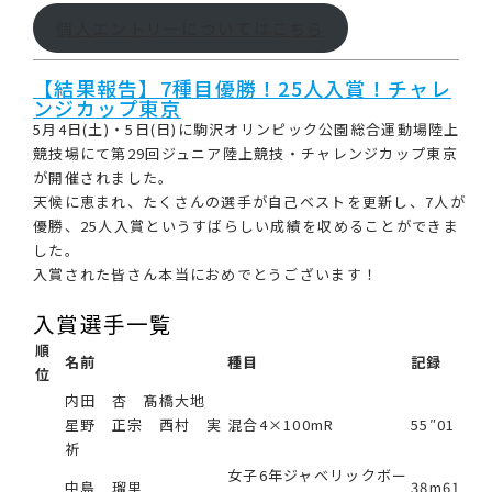
個人エントリーについてはこちら
【結果報告】7種目優勝！25人入賞！チャレ
ンジカップ東京
5月4日(土)・5日(日)に駒沢オリンピック公園総合運動場陸上
競技場にて第29回ジュニア陸上競技・チャレンジカップ東京
が開催されました。
天候に恵まれ、たくさんの選手が自己ベストを更新し、7人が
優勝、25人入賞というすばらしい成績を収めることができま
した。
入賞された皆さん本当におめでとうございます！
入賞選手一覧
順
名前
種目
記録
位
内田 杏 髙橋大地
星野 正宗 西村 実
混合4×100mR
55″01
祈
女子6年ジャベリックボー
中島 瑠里
38m61