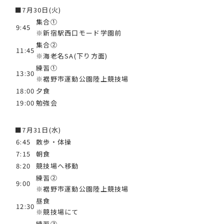
■7月30日(火)
集合①
9:45
※新宿駅西口モード学園前
集合②
11:45
※海老名SA(下り方面)
練習①
13:30
※裾野市運動公園陸上競技場
18:00
夕食
19:00
勉強会
■7月31日(水)
6:45
散歩・体操
7:15
朝食
8:20
競技場へ移動
練習②
9:00
※裾野市運動公園陸上競技場
昼食
12:30
※競技場にて
練習③