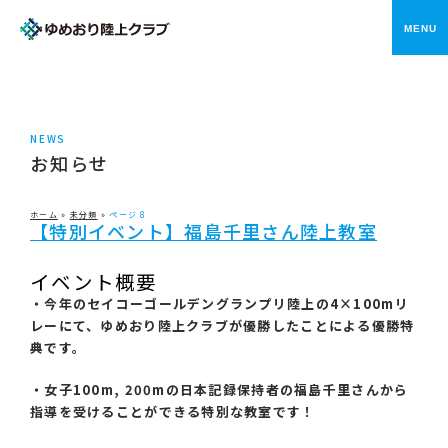
メニ
NEWS
お知らせ
ホーム
»
未分類
»
ページ 8
【特別イベント】福島千里さん陸上教室
イベント概要
・今年のセイコーゴールデングランプリ陸上の4×100mリ
レーにて、ゆめおり陸上クラブが優勝したことによる優勝特
典です。
・女子100m, 200mの日本記録保持者の福島千里さんから
指導を受けることができる特別な教室です！