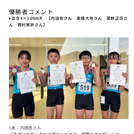
優勝者コメント
▸混合4×100mR 【内田杏さん 髙橋大地さん 星野正宗さ
ん 西村実祈さん】
1走：内田杏さん