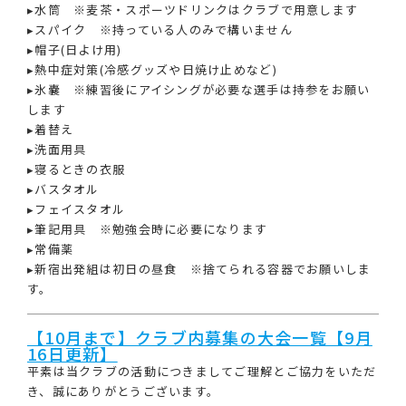
▸水筒 ※麦茶・スポーツドリンクはクラブで用意します
▸スパイク ※持っている人のみで構いません
▸帽子(日よけ用)
▸熱中症対策(冷感グッズや日焼け止めなど)
▸氷嚢 ※練習後にアイシングが必要な選手は持参をお願い
します
▸着替え
▸洗面用具
▸寝るときの衣服
▸バスタオル
▸フェイスタオル
▸筆記用具 ※勉強会時に必要になります
▸常備薬
▸新宿出発組は初日の昼食 ※捨てられる容器でお願いしま
す。
【10月まで】クラブ内募集の大会一覧【9月
16日更新】
平素は当クラブの活動につきましてご理解とご協力をいただ
き、誠にありがとうございます。