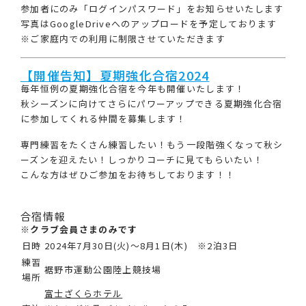
参加者にのみ「ログインパスワード」をお知らせいたします
写真はGoogleDriveへのアップロードを予定しております
※ご家庭内での利用に制限させていただきます
【開催告知】夏期強化合宿2024
毎年恒例の夏期強化合宿を今年も開催いたします！
秋シーズンに向けてさらにパワーアップできる夏期強化合宿
に参加してくれる仲間を募集します！
専門練習をたくさん練習したい！もう一段階強くなって秋シ
ーズンを迎えたい！しっかりコーチに見てもらいたい！
こんな方はぜひご参加をお待ちしております！！
合宿情報
※クラブ会員さまのみです
日時
2024年7月30日(火)～8月1日(木) ※2泊3日
練習
裾野市運動公園陸上競技場
場所
富士ざくらホテル