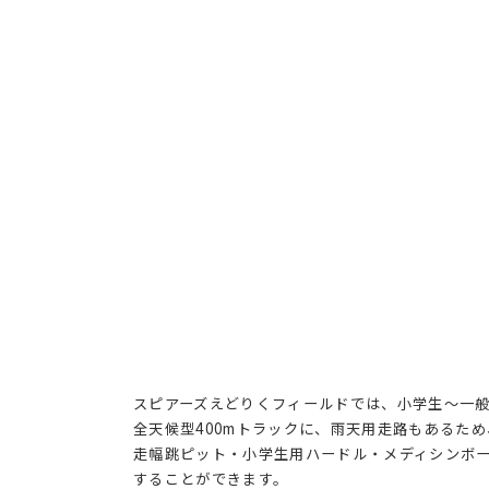
スピアーズえどりくフィールドでは、小学生〜一
全天候型400mトラックに、雨天用走路もあるた
走幅跳ピット・小学生用ハードル・メディシンボ
することができます。