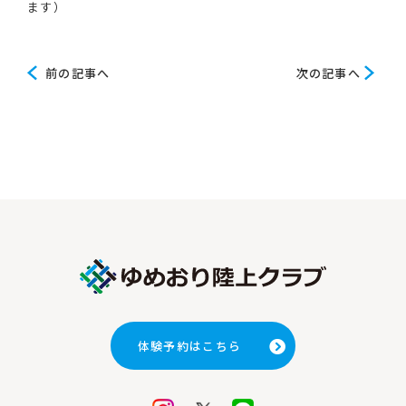
ます）
前
次
前の記事へ
次の記事へ
の
の
記
記
事
事
へ
へ
体験予約はこちら