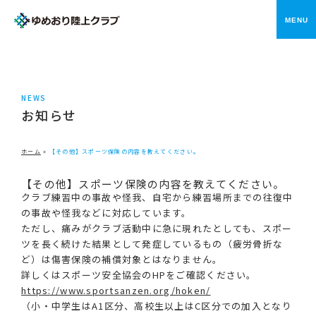
メニ
NEWS
お知らせ
ホーム
»
【その他】スポーツ保険の内容を教えてください。
【その他】スポーツ保険の内容を教えてください。
クラブ練習中の事故や怪我、自宅から練習場所までの往復中
の事故や怪我などに対応しています。
ただし、痛みがクラブ活動中に急に現れたとしても、スポー
ツを長く続けた結果として発症しているもの（疲労骨折な
ど）は傷害保険の補償対象とはなりません。
詳しくはスポーツ安全協会のHPをご確認ください。
https://www.sportsanzen.org/hoken/
（小・中学生はA1区分、高校生以上はC区分での加入となり