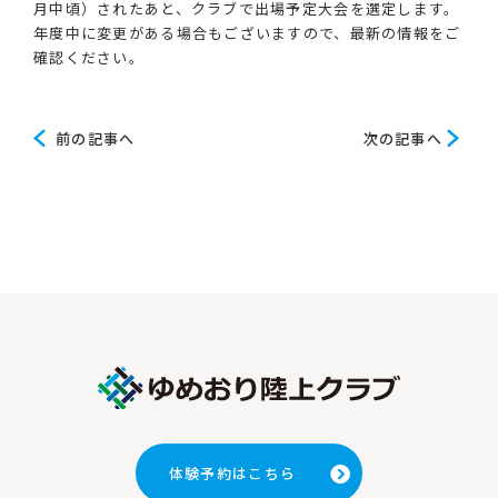
月中頃）されたあと、クラブで出場予定大会を選定します。
年度中に変更がある場合もございますので、最新の情報をご
確認ください。
前
次
前の記事へ
次の記事へ
の
の
記
記
事
事
へ
へ
体験予約はこちら