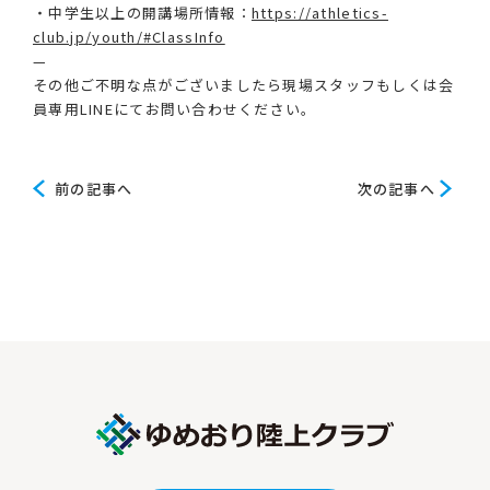
・中学生以上の開講場所情報：
https://athletics-
club.jp/youth/#ClassInfo
—
その他ご不明な点がございましたら現場スタッフもしくは会
員専用LINEにてお問い合わせください。
前
次
前の記事へ
次の記事へ
の
の
記
記
事
事
へ
へ