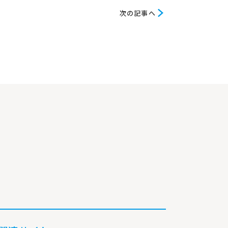
次
次の記事へ
の
記
事
へ