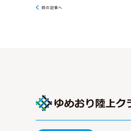
前
前の記事へ
の
記
事
へ