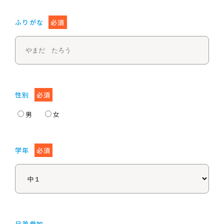
ふりがな
必須
性別
必須
男
女
学年
必須
兄弟参加