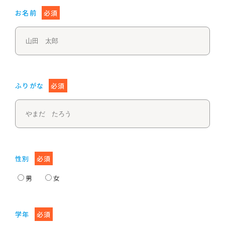
お名前
必須
ふりがな
必須
性別
必須
男
女
学年
必須