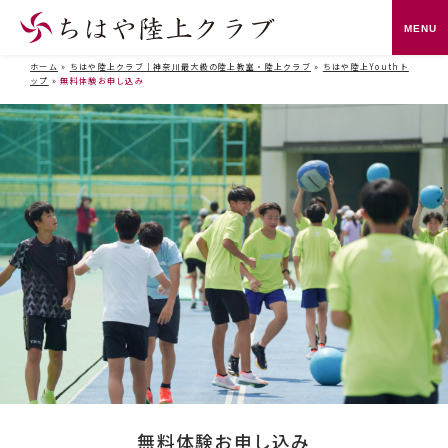
メニ
ホーム
»
ちはや陸上クラブ｜神奈川最大級の陸上教室・陸上クラブ
»
ちはや陸上Youthト
ップ
»
無料体験お申し込み
無料体験お申し込み