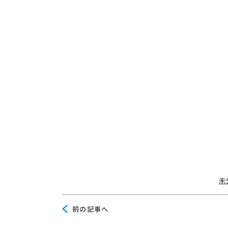
Ca
未
前
前の記事へ
の