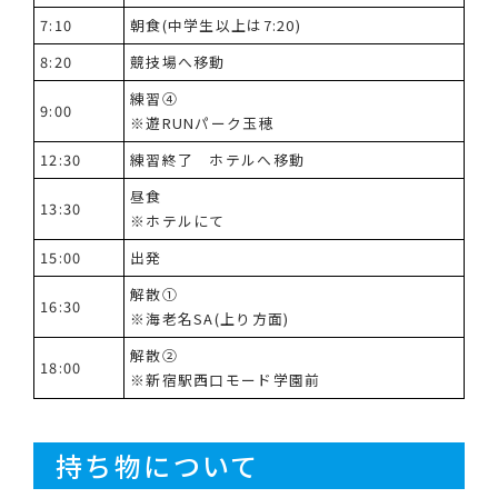
7:10
朝食(中学生以上は7:20)
8:20
競技場へ移動
練習④
9:00
※遊RUNパーク玉穂
12:30
練習終了 ホテルへ移動
昼食
13:30
※ホテルにて
15:00
出発
解散①
16:30
※海老名SA(上り方面)
解散②
18:00
※新宿駅西口モード学園前
持ち物について