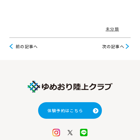
未分類
前
次
前の記事へ
次の記事へ
の
の
記
記
事
事
へ
へ
体験予約はこちら