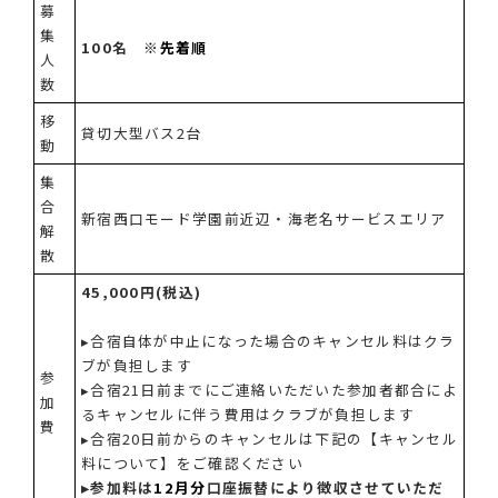
募
集
100名
※先着順
人
数
移
貸切大型バス2台
動
集
合
新宿西口モード学園前近辺・海老名サービスエリア
解
散
45,000円(税込)
▸合宿自体が中止になった場合のキャンセル料はクラ
ブが負担します
参
▸合宿21日前までにご連絡いただいた参加者都合によ
加
るキャンセルに伴う費用はクラブが負担します
費
▸合宿20日前からのキャンセルは下記の【キャンセル
料について】をご確認ください
▸参加料は
12月分
口座振替により徴収させていただ