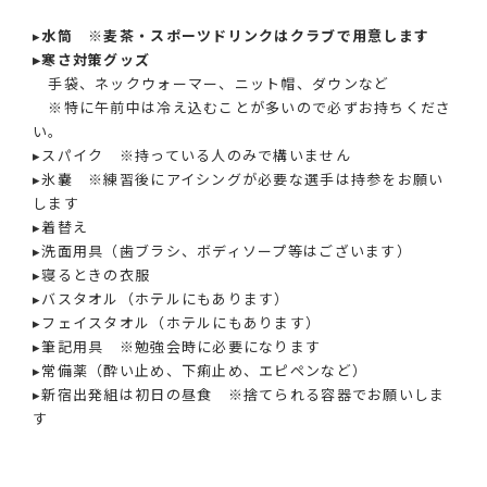
▸
水筒 ※麦茶・スポーツドリンクはクラブで用意します
▸寒さ対策グッズ
手袋、ネックウォーマー、ニット帽、ダウンなど
※特に午前中は冷え込むことが多いので必ずお持ちくださ
い。
▸スパイク ※持っている人のみで構いません
▸氷嚢 ※練習後にアイシングが必要な選手は持参をお願い
します
▸着替え
▸洗面用具（歯ブラシ、ボディソープ等はございます）
▸寝るときの衣服
▸バスタオル（ホテルにもあります）
▸フェイスタオル（ホテルにもあります）
▸筆記用具 ※勉強会時に必要になります
▸常備薬（酔い止め、下痢止め、エピペンなど）
▸新宿出発組は初日の昼食 ※捨てられる容器でお願いしま
す
Categories