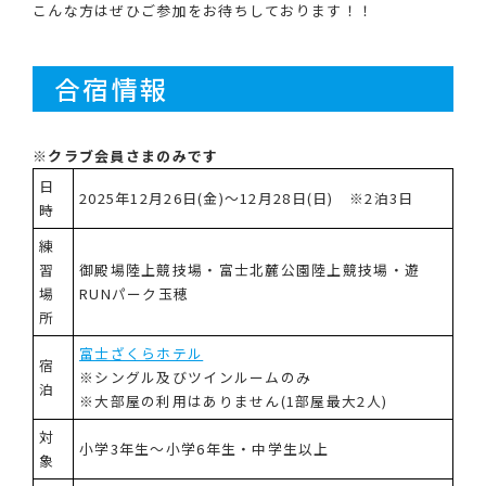
こんな方はぜひご参加をお待ちしております！！
合宿情報
※クラブ会員さまのみです
日
2025年12月26日(金)～12月28日(日) ※2泊3日
時
練
習
御殿場陸上競技場・富士北麓公園陸上競技場・遊
場
RUNパーク玉穂
所
富士ざくらホテル
宿
※シングル及びツインルームのみ
泊
※大部屋の利用はありません(1部屋最大2人)
対
小学3年生～小学6年生・中学生以上
象