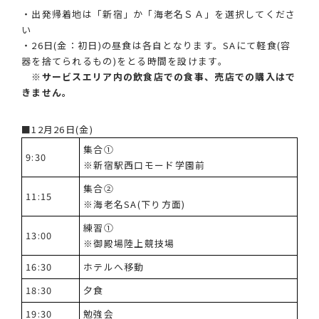
・出発帰着地は「新宿」か「海老名ＳＡ」を選択してくださ
い
・26日(金：初日)の昼食は各自となります。SAにて軽食(容
器を捨てられるもの)をとる時間を設けます。
※サービスエリア内の飲食店での食事、売店での購入はで
きません。
■12月26日(金)
集合①
9:30
※新宿駅西口モード学園前
集合②
11:15
※海老名SA(下り方面)
練習①
13:00
※御殿場陸上競技場
16:30
ホテルへ移動
18:30
夕食
19:30
勉強会