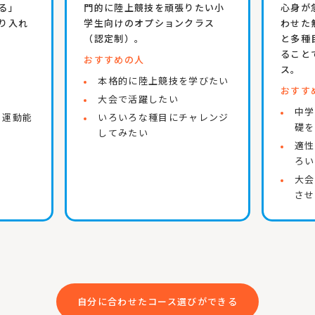
る」
門的に陸上競技を頑張りたい小
心身が
り入れ
学生向けのオプションクラス
わせた
（認定制）。
と多種
ること
おすすめの人
ス。
本格的に陸上競技を学びたい
おすす
大会で活躍したい
中学
る運動能
いろいろな種目にチャレンジ
礎を
してみたい
適性
ろい
大会
させ
自分に合わせたコース選びができる