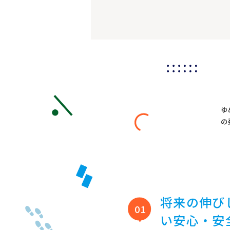
ゆ
の
将来の伸び
01
い安心・安