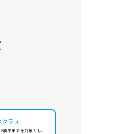
導
受
スクラス
中2前半までを対象とし、