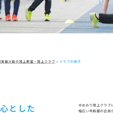
関東最大級の陸上教室・陸上クラブ
»
クラブの様子
中心とした
ゆめおり陸上クラブ
幅広い年齢層の会員