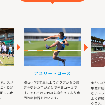
アスリートコース
です。スポ
概ね小学3年生以上でクラブからの認
小6～中
ぶ・投げ
定を受けた子が加入できるコースで
急激に成
正しい走
す。それぞれの目標に向かってより専
ないトレ
。
門的な練習を行います。
よく経験
クラス。