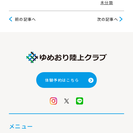
未分類
前
次
前の記事へ
次の記事へ
の
の
記
記
事
事
へ
へ
体験予約はこちら
メニュー