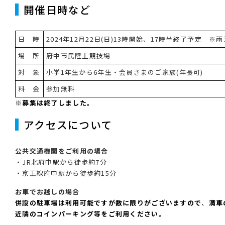
開催日時など
日 時
2024年12月22日(日)13時開始、17時半終了予定 ※
場 所
府中市民陸上競技場
対 象
小学1年生から6年生・会員さまのご家族(年長可)
料 金
参加無料
※募集は終了しました。
アクセスについて
公共交通機関をご利用の場合
・JR北府中駅から徒歩約7分
・京王線府中駅から徒歩約15分
お車でお越しの場合
併設の駐車場は利用可能ですが数に限りがございますので
、
満車
近隣のコインパーキング等をご利用ください。