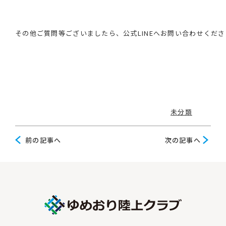
その他ご質問等ございましたら、公式LINEへお問い合わせくだ
Categories
未分類
前
次
前の記事へ
次の記事へ
の
の
記
記
事
事
へ
へ