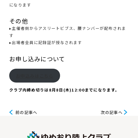
になります
その他
▸主催者側からアスリートビブス、腰ナンバーが配布されま
す
▸出場者全員に記録証が授与されます
お申し込みについて
お申込みはこちら
クラブ内締め切りは8月8日(木)12:00までになります。
前
次
前の記事へ
次の記事へ
の
の
記
記
事
事