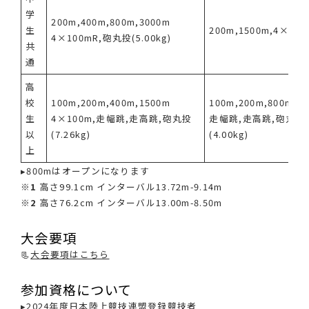
学
200m,400m,800m,3000m
生
200m,1500m,4×100
4×100mR,砲丸投(5.00kg)
共
通
高
校
100m,200m,400m,1500m
100m,200m,800m,4
生
4×100m,走幅跳,走高跳,砲丸投
走幅跳,走高跳,砲丸投
以
(7.26kg)
(4.00kg)
上
▸800mはオープンになります
※1
高さ99.1cm インターバル13.72m-9.14m
※2
高さ76.2cm インターバル13.00m-8.50m
大会要項
📃
大会要項はこちら
参加資格について
▸2024年度日本陸上競技連盟登録競技者