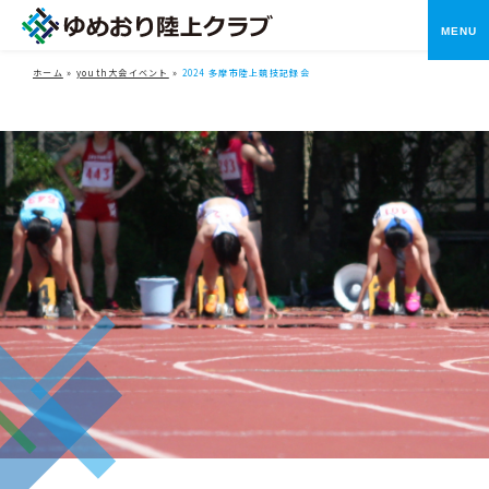
メニ
ホーム
»
youth大会イベント
»
2024 多摩市陸上競技記録会