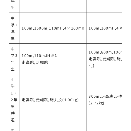
年
生
中
学2
100m,1500m,110mH,4×100mR
100m,100mH,4×10
年
生
中
100m,800m,100mYH
学3
100m,110mJH
※1
走高跳,走幅跳,砲丸投(2
年
走高跳,走幅跳
㎏)
生
中
学
1・
800m,走高跳,走幅跳
2年
走高跳,走幅跳,砲丸投(4.00kg)
(2.72㎏)
生
共
通
中