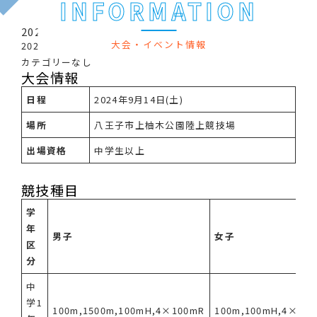
INFORMATION
2024 多摩市陸上競技記録会
大会・イベント情報
2024/08/04
カテゴリーなし
大会情報
日程
2024年9月14日(土)
場所
八王子市上柚木公園陸上競技場
出場資格
中学生以上
競技種目
学
年
男子
女子
区
分
中
学1
100m,1500m,100mH,4×100mR
100m,100mH,4×10